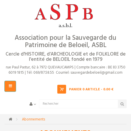
Près
ACCUEIL
PRÉSENTATION ET OBJECTIFS
EVÈNEMENTS
Association pour la Sauvegarde du
Patrimoine de Beloeil, ASBL
Exposition ASPB
Cercle d'HISTOIRE, d'ARCHEOLOGIE et de FOLKLORE de
l'entité de BELOEIL fondé en 1979
rue Paul Pastur, 62 à 7972 QUEVAUCAMPS |
Compte bancaire : BE 83 3750
6019 1815 |
Tél: 069/87.58.55
Courriel:
sauvegardebeloeil@gmail.com
Basculer
PANIER
0 ARTICLE - 0.00 €
la
navigation
>
Abonnements