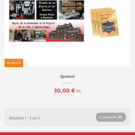
A.S.P.B a.s.b.l.
Rue Paul Pastur, 62 à 7972
QUEVAUCAMPS
Contactez-
nous
Tél. : 069/87.58.55
En stock
Mail.
:
sauvegardebeloeil@gmail.com
Sponsor
Horaires
30,00 €
TTC
Lundi
: -
Mardi:
13H-17H00
Mercredi:
13H-17H00
Comparer (
0
)
Résultats 1 - 3 sur 3.
Jeudi:
13H-17H00
Vendredi:
13H-17H00