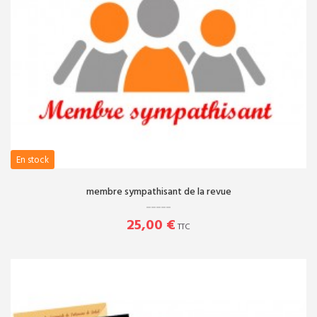
Exposition terminée
En stock
membre sympathisant de la revue
25,00 €
TTC
LES MUSÉES