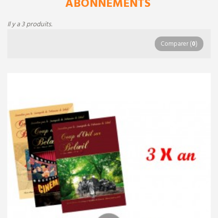
ABONNEMENTS
Il y a 3 produits.
Comparer (
0
)
Prochaine sortie de
la revue