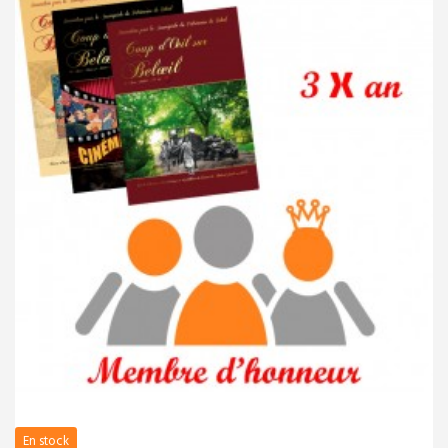
Musée de la Bonneterie
et du Négoce de la Toile à
Quevaucamps
Ouvert : de Pâques à la
Toussaint Ou sur rendez-
vous
Musée de la Pierre et du
Marbre à Basècles
le musée de la pierre est
fermé pour cause de
travaux
BIBLIOTHÈQUE
En stock