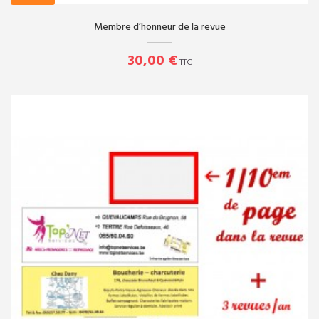
LES REVUES
Membre d’honneur de la revue
Nos revues
Promos publications
30,00 €
TTC
Répertoire thématique
NOS PROJETS
Sauvegarde de la Touraille
d'herboristerie
Suivez l'avancement des travaux -
phase 2
Nouveau musée du marbre
INFOS
LE BUREAU DE L'A.S.P.B. EST
OUVERT