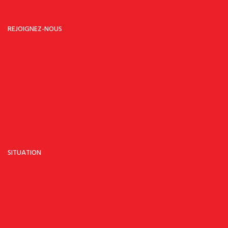
Samedi:
14H-17H00
Dimanche:
-
REJOIGNEZ-NOUS
SITUATION
SITUATION