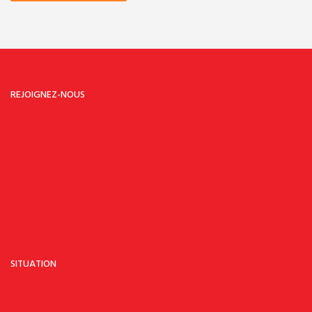
LES REVUES
Nos revues
Promos publications
Répertoire thématique
REJOIGNEZ-NOUS
NOS PROJETS
Sauvegarde de la Touraille
d'herboristerie
Suivez l'avancement des travaux -
phase 2
Nouveau musée du marbre
INFOS
SITUATION
LE BUREAU DE L'A.S.P.B. EST
OUVERT