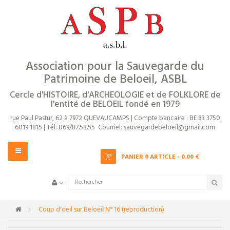
Près
ACCUEIL
PRÉSENTATION ET OBJECTIFS
EVÈNEMENTS
Association pour la Sauvegarde du
Patrimoine de Beloeil, ASBL
Exposition ASPB
Cercle d'HISTOIRE, d'ARCHEOLOGIE et de FOLKLORE de
l'entité de BELOEIL fondé en 1979
rue Paul Pastur, 62 à 7972 QUEVAUCAMPS |
Compte bancaire : BE 83 3750
6019 1815 |
Tél: 069/87.58.55
Courriel:
sauvegardebeloeil@gmail.com
Basculer
PANIER
0 ARTICLE - 0.00 €
la
navigation
>
Coup d'oeil sur Beloeil N° 16 (reproduction)