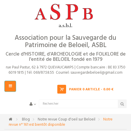
Près
ACCUEIL
PRÉSENTATION ET OBJECTIFS
EVÈNEMENTS
Association pour la Sauvegarde du
Patrimoine de Beloeil, ASBL
Exposition ASPB
Cercle d'HISTOIRE, d'ARCHEOLOGIE et de FOLKLORE de
l'entité de BELOEIL fondé en 1979
rue Paul Pastur, 62 à 7972 QUEVAUCAMPS |
Compte bancaire : BE 83 3750
6019 1815 |
Tél: 069/87.58.55
Courriel:
sauvegardebeloeil@gmail.com
Basculer
PANIER
0 ARTICLE - 0.00 €
la
navigation
>
Blog
>
Notre revue Coup d'oeil sur Beloeil
>
Notre
revue n° 161 est bientôt disponible