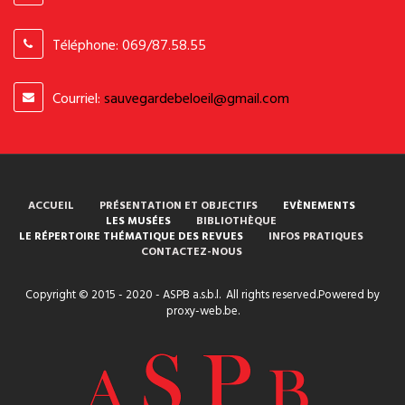
Samedi:
14H-17H00
Dimanche:
-
Téléphone: 069/87.58.55
SITUATION
Courriel:
sauvegardebeloeil@gmail.com
ACCUEIL
PRÉSENTATION ET OBJECTIFS
EVÈNEMENTS
LES MUSÉES
BIBLIOTHÈQUE
LE RÉPERTOIRE THÉMATIQUE DES REVUES
INFOS PRATIQUES
CONTACTEZ-NOUS
Copyright © 2015 - 2020 - ASPB a.s.b.l. All rights reserved.Powered by
proxy-web.be.