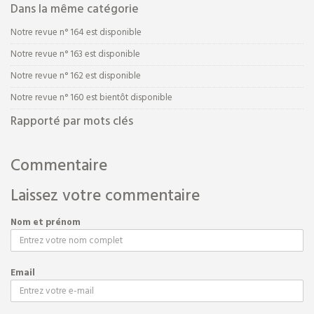
Dans la même catégorie
Musée de la Bonneterie
et du Négoce de la Toile à
Notre revue n° 164 est disponible
Quevaucamps
Notre revue n° 163 est disponible
Ouvert : de Pâques à la
Toussaint Ou sur rendez-
Notre revue n° 162 est disponible
vous
Notre revue n° 160 est bientôt disponible
Rapporté par mots clés
Musée de la Pierre et du
Commentaire
Marbre à Basècles
le musée de la pierre est
Laissez votre commentaire
fermé pour cause de
travaux
Nom et prénom
Email
BIBLIOTHÈQUE