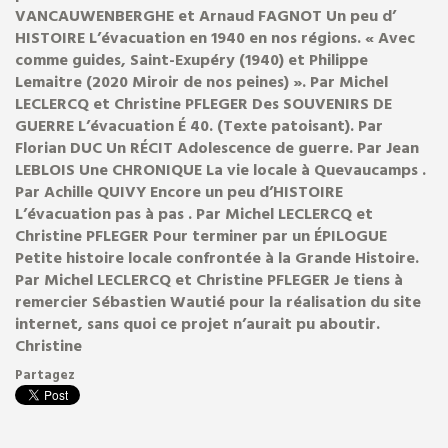
VANCAUWENBERGHE et Arnaud FAGNOT Un peu d’
Exposition terminée
HISTOIRE L’évacuation en 1940 en nos régions. « Avec
comme guides, Saint-Exupéry (1940) et Philippe
Lemaitre (2020 Miroir de nos peines) ». Par Michel
LECLERCQ et Christine PFLEGER Des SOUVENIRS DE
GUERRE L’évacuation É 40. (Texte patoisant). Par
Florian DUC Un RÉCIT Adolescence de guerre. Par Jean
LEBLOIS Une CHRONIQUE La vie locale à Quevaucamps .
Par Achille QUIVY Encore un peu d’HISTOIRE
L’évacuation pas à pas . Par Michel LECLERCQ et
Christine PFLEGER Pour terminer par un ÉPILOGUE
Petite histoire locale confrontée à la Grande Histoire.
Par Michel LECLERCQ et Christine PFLEGER Je tiens à
remercier Sébastien Wautié pour la réalisation du site
internet, sans quoi ce projet n’aurait pu aboutir.
Christine
Partagez
LES MUSÉES